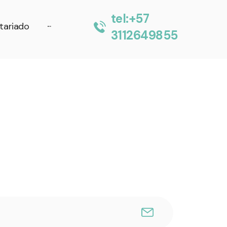
tel:+57
tariado
···
3112649855